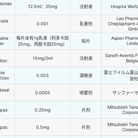
loride
12.5ml：25mg
注射液
Hospira Worl
Leo Pharm
rate
0.001
乳膏剂
Cheplapharm A
Gmb
每片含有1g乳液（利多卡因
aine
Aspen Pharm
贴片
er
Limit
25mg，丙胺卡因25mg）
Sanofi-Aventis 
10mg/2ml
注射液
tion
Belgi
富士フイルム富
ate
0.003
滴眼液
/Ozex
会
Nasal
0.0005
喷雾剂
サンファー
Mitsubishi Ta
epas
0.25mg
片剂
Corpora
Mitsubishi Ta
epas
0.5mg
片剂
Corpora