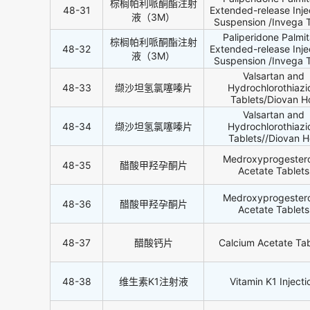
棕榈帕利哌酮酯注射
48-31
Extended-release Inje
液（3M）
Suspension /Invega T
Paliperidone Palmi
棕榈帕利哌酮酯注射
48-32
Extended-release Inje
液（3M）
Suspension /Invega T
Valsartan and
48-33
缬沙坦氢氯噻嗪片
Hydrochlorothiazi
Tablets/Diovan H
Valsartan and
48-34
缬沙坦氢氯噻嗪片
Hydrochlorothiazi
Tablets//Diovan H
Medroxyprogester
48-35
醋酸甲羟孕酮片
Acetate Tablets
Medroxyprogester
48-36
醋酸甲羟孕酮片
Acetate Tablets
48-37
醋酸钙片
Calcium Acetate Tab
48-38
维生素K1注射液
Vitamin K1 Injecti