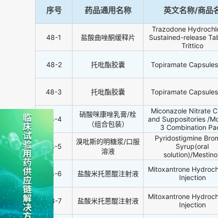
序号
药品通用名称
英文名称/商品
Trazodone Hydrochl
48-1
盐酸曲唑酮缓释片
Sustained-release Tab
Trittico
48-2
托吡酯胶囊
Topiramate Capsul
48-3
托吡酯胶囊
Topiramate Capsul
Miconazole Nitrate 
硝酸咪康唑乳膏/栓
48-4
and Suppositories /Mo
（组合包装）
3 Combination Pa
Pyridostigmine Bro
溴吡斯的明糖浆/口服
48-5
Syrup(oral
溶液
solution)/Mestino
Mitoxantrone Hydroch
48-6
盐酸米托蒽醌注射液
Injection
Mitoxantrone Hydroch
48-7
盐酸米托蒽醌注射液
Injection