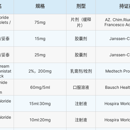
名
规格
剂型
持证
oride
片剂（缓释
AZ. Chim.Riu
lets /
75mg
Francesco Ac
片）
es/妥泰
15mg
胶囊剂
Janssen-C
es/妥泰
25mg
胶囊剂
Janssen-C
Cream
nistat
2%，200mg
乳膏剂/栓剂
Medtech Pro
ck
mide
60mg/5ml
口服溶液
Bausch Heal
n
loride
15ml:30mg
注射液
Hospira Worl
loride
10ml:20mg
注射液
Hospira Worl