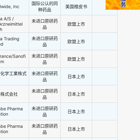
国际公认的同
dwide, Inc
美国橙皮书
种药品
a A/S /
未进口原研药
rzneimittel
欧盟上市
品
h
未进口原研药
a Trading
欧盟上市
ed
品
未进口原研药
France/Sanofi
欧盟上市
um
品
山化学工業株式
未进口原研药
日本上市
社
品
未进口原研药
マ株式会社
日本上市
品
未进口原研药
nabe Pharma
日本上市
tion
品
未进口原研药
nabe Pharma
日本上市
tion
品