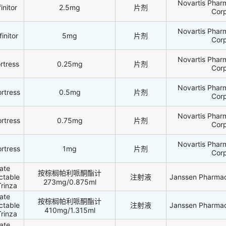
Novartis Phar
initor
2.5mg
片剂
Cor
Novartis Phar
initor
5mg
片剂
Cor
Novartis Phar
rtress
0.25mg
片剂
Cor
Novartis Phar
rtress
0.5mg
片剂
Cor
Novartis Phar
rtress
0.75mg
片剂
Cor
Novartis Phar
rtress
1mg
片剂
Cor
tate
按棕榈帕利哌酮酯计
ctable
注射液
Janssen Pharmace
273mg/0.875ml
rinza
tate
按棕榈帕利哌酮酯计
ctable
注射液
Janssen Pharmace
410mg/1.315ml
rinza
tate