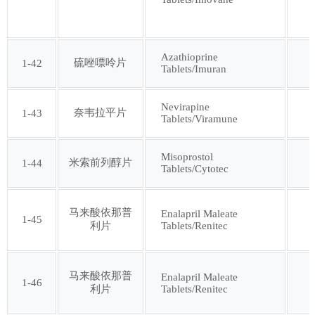
Azathioprine
硫唑嘌呤片
1-42
Tablets/Imuran
Nevirapine
奈韦拉平片
1-43
Tablets/Viramune
Misoprostol
米索前列醇片
1-44
Tablets/Cytotec
马来酸依那普
Enalapril Maleate
1-45
Tablets/Renitec
利片
马来酸依那普
Enalapril Maleate
1-46
Tablets/Renitec
利片