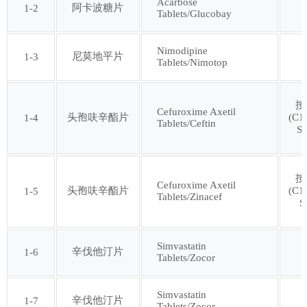
Acarbose
阿卡波糖片
1-2
Tablets/Glucobay
第十七批
第十八批
Nimodipine
第十九批
第二十批
尼莫地平片
1-3
Tablets/Nimotop
第二十一批
第二十二批
按
Cefuroxime Axetil
头孢呋辛酯片
(C1
1-4
Tablets/Ceftin
S
第二十三批
第二十四批
按
第二十五批
第二十六批
Cefuroxime Axetil
头孢呋辛酯片
(C1
1-5
Tablets/Zinacef
S
第二十七批
第二十八批
Simvastatin
辛伐他汀片
1-6
Tablets/Zocor
第二十九批
第三十批
Simvastatin
辛伐他汀片
1-7
第三十一批
第三十二批
Tablets/Zocor