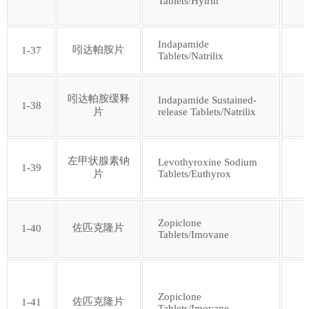
Tablets/Hytrin
Indapamide
吲达帕胺片
1-37
Tablets/Natrilix
吲达帕胺缓释
Indapamide Sustained-
1-38
release Tablets/Natrilix
片
左甲状腺素钠
Levothyroxine Sodium
1-39
Tablets/Euthyrox
片
Zopiclone
佐匹克隆片
1-40
Tablets/Imovane
Zopiclone
佐匹克隆片
1-41
Tablets/Imovane