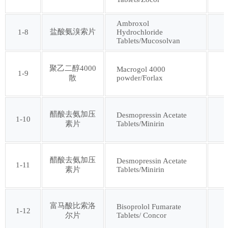
Ambroxol
第三十三批
第三十四批
盐酸氨溴索片
1-8
Hydrochloride
Tablets/Mucosolvan
第三十五批
第三十六批
聚乙二醇4000
Macrogol 4000
1-9
powder/Forlax
散
第三十七批
第三十八批
醋酸去氨加压
Desmopressin Acetate
第三十九批
第四十批
1-10
Tablets/Minirin
素片
第四十一批
第四十二批
醋酸去氨加压
Desmopressin Acetate
1-11
Tablets/Minirin
素片
第四十三批
第四十四批
富马酸比索洛
Bisoprolol Fumarate
第四十五批
第四十六批
1-12
Tablets/ Concor
尔片