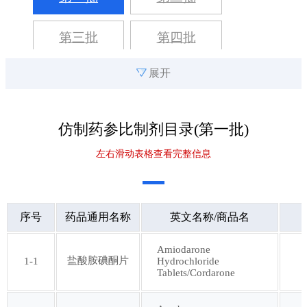
第三批
第四批
展开
第五批
第六批
第七批
第八批
仿制药参比制剂目录(
第一批
)
左右滑动表格查看完整信息
第九批
第十批
第十一批
第十二批
序号
药品通用名称
英文名称/商品名
第十三批
第十四批
Amiodarone
盐酸胺碘酮片
1-1
Hydrochloride
Tablets/Cordarone
第十五批
第十六批