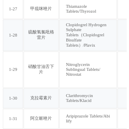
Thiamazole
甲巯咪唑片
1-27
Tablets/Thyrozol
第九十三批
第九十四批
Clopidogrel Hydrogen
Sulphate
第九十五批
第九十六批
硫酸氢氯吡格
Tablets（Clopidogrel
1-28
雷片
Bisulfate
Tablets）/Plavix
第九十七批
第九十八批
Nitroglycerin
第九十九批
第一百批
硝酸甘油舌下
1-29
Sublingual Tablets/
片
Nitrostat
第一百零一批
第一百零二批
Clarithromycin
克拉霉素片
1-30
Tablets/Klacid
第一百零三批
第一百零四批
Aripiprazole Tablets/Abi
第一百零五批
第一百零六批
阿立哌唑片
1-31
lify