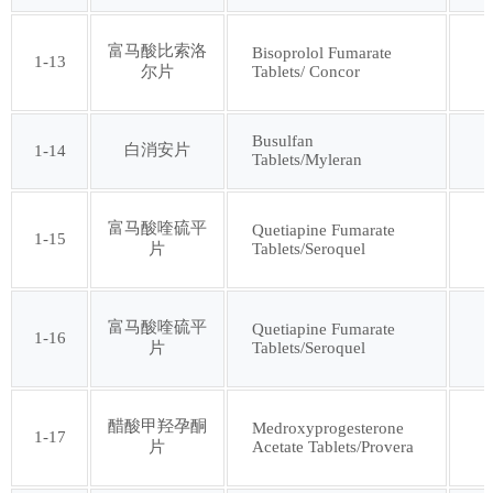
第四十七批
第四十八批
富马酸比索洛
Bisoprolol Fumarate
1-13
Tablets/ Concor
尔片
第四十九批
第五十批
Busulfan
白消安片
1-14
第五十一批
第五十二批
Tablets/Myleran
第五十三批
第五十四批
富马酸喹硫平
Quetiapine Fumarate
1-15
Tablets/Seroquel
片
第五十五批
第五十六批
富马酸喹硫平
Quetiapine Fumarate
1-16
Tablets/Seroquel
片
第五十七批
第五十八批
第五十九批
第六十批
醋酸甲羟孕酮
Medroxyprogesterone
1-17
Acetate Tablets/Provera
片
第六十一批
第六十二批