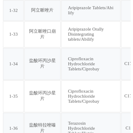
第一百零七批
Aripiprazole Tablets/Abi
阿立哌唑片
1-32
lify
Aripiprazole Orally
阿立哌唑口崩
1-33
Disintegrating
片
tablets/Abilify
Ciprofloxacin
盐酸环丙沙星
C17
1-34
Hydrochloride
片
Tablets/Ciprobay
Ciprofloxacin
盐酸环丙沙星
C17
1-35
Hydrochloride
片
Tablets/Ciprobay
Terazosin
盐酸特拉唑嗪
C1
1-36
Hydrochloride
片