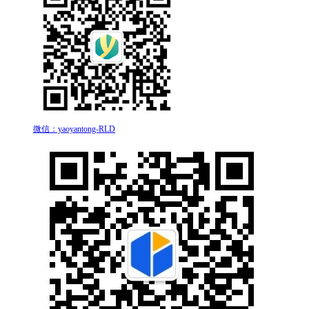
微信：yaoyantong-RLD