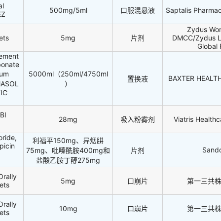
al
500mg/5ml
口服混悬液
Saptalis Pharmac
EZ
Zydus Wor
ets
5mg
片剂
DMCC/Zydus Li
Global
cement
bonate
ium
5000ml（250ml/4750ml
BAXTER HEALT
置换液
MASOL
）
IC
BI
28mg
吸入粉雾剂
Viatris Healthc
ride,
利福平150mg、异烟肼
picin
Sand
75mg、吡嗪酰胺400mg和
片剂
盐酸乙胺丁醇275mg
Orally
5mg
口崩片
第一三共
ets
Orally
10mg
口崩片
第一三共
ets