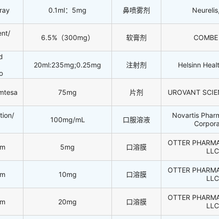
ray
0.1ml：5mg
鼻喷雾剂
Neurelis,
nt/
6.5%（300mg）
软膏剂
COMBE
d
20ml:235mg;0.25mg
注射剂
Helsinn Heal
o
emtesa
75mg
片剂
UROVANT SCI
tion/
Novartis Phar
100mg/mL
口服溶液
Corpora
OTTER PHARM
im
5mg
口溶膜
LLC
OTTER PHARM
im
10mg
口溶膜
LLC
OTTER PHARM
im
20mg
口溶膜
LLC