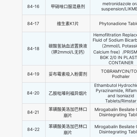
metronidazole or
84-16
甲硝唑口服混悬剂
suspension/LIKM
84-17
维生素K1片
Phytonadione Tabl
Hemofiltration Repla
Fluid of Sodium Bicar
碳酸氢钠血滤置换液
（2mmol/L Potass
84-18
（钾2mmol/L无钙）
Calcium free）/PRIS
BGK 2/0 IN PLAST
CONTAINER
TOBRAMYCIN/TO
84-19
妥布霉素吸入粉雾剂
Podhaler
Ethambutol Hydrochlo
Pyrazinamide, Rifam
84-20
乙胺吡嗪利福异烟片
and Isoniazid
Tablets/Rimstar
苯磺酸美洛加巴林口
Mirogabalin Besilate 
84-21
Disintegrating Tabl
崩片
苯磺酸美洛加巴林口
Mirogabalin Besilate 
84-22
Disintegrating Tabl
崩片