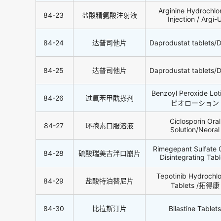
Arginine Hydrochlo
84-23
盐酸精氨酸注射液
Injection / Argi-
84-24
达普司他片
Daprodustat tablets/
84-25
达普司他片
Daprodustat tablets/
Benzoyl Peroxide Lo
84-26
过氧苯甲酰搽剂
ピオローション
Ciclosporin Oral
84-27
环孢素口服溶液
Solution/Neoral
Rimegepant Sulfate O
84-28
硫酸瑞美吉泮口崩片
Disintegrating Tabl
Tepotinib Hydrochlo
84-29
盐酸特泊替尼片
Tablets /拓得康
84-30
比拉斯汀片
Bilastine Tablets