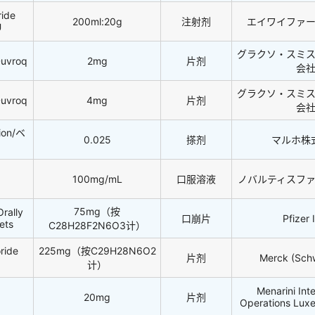
ride
200ml:20g
注射剂
エイワイファ
U
グラクソ・スミ
Duvroq
2mg
片剂
会
グラクソ・スミ
Duvroq
4mg
片剂
会
tion/ベ
0.025
搽剂
マルホ株
100mg/mL
口服溶液
ノバルティスフ
75mg（按
rally
口崩片
Pfizer 
ets
C28H28F2N6O3计）
ride
225mg（按C29H28N6O2
片剂
Merck (Sch
计）
Menarini Inte
20mg
片剂
Operations Lux