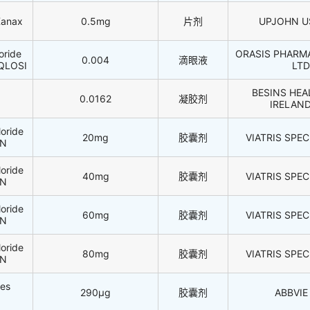
Xanax
0.5mg
片剂
UPJOHN US
oride
ORASIS PHARM
0.004
滴眼液
/QLOSI
LTD
BESINS HEA
0.0162
凝胶剂
IRELAND
oride
20mg
胶囊剂
VIATRIS SPEC
ON
oride
40mg
胶囊剂
VIATRIS SPEC
ON
oride
60mg
胶囊剂
VIATRIS SPEC
ON
oride
80mg
胶囊剂
VIATRIS SPEC
ON
les
290μg
胶囊剂
ABBVIE