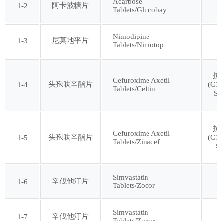
Acarbose
阿卡波糖片
1-2
Tablets/Glucobay
第十七批
第十八批
Nimodipine
第十九批
第二十批
尼莫地平片
1-3
Tablets/Nimotop
第二十一批
第二十二批
按
Cefuroxime Axetil
头孢呋辛酯片
(C1
1-4
Tablets/Ceftin
S
第二十三批
第二十四批
按
第二十五批
第二十六批
Cefuroxime Axetil
头孢呋辛酯片
(C1
1-5
Tablets/Zinacef
S
第二十七批
第二十八批
Simvastatin
辛伐他汀片
1-6
Tablets/Zocor
第二十九批
第三十批
Simvastatin
辛伐他汀片
1-7
第三十一批
第三十二批
Tablets/Zocor