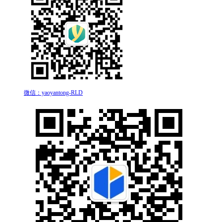
微信：yaoyantong-RLD