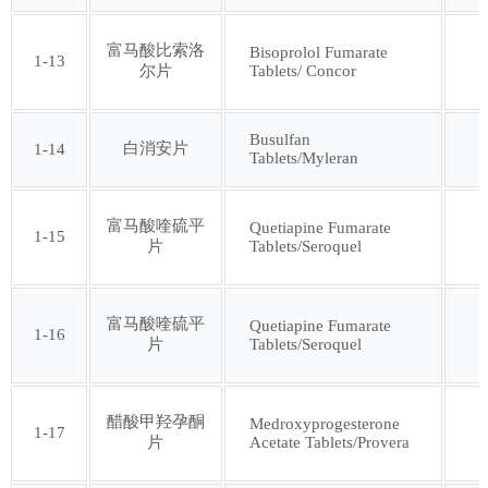
第四十七批
第四十八批
富马酸比索洛
Bisoprolol Fumarate
1-13
Tablets/ Concor
尔片
第四十九批
第五十批
Busulfan
白消安片
1-14
第五十一批
第五十二批
Tablets/Myleran
第五十三批
第五十四批
富马酸喹硫平
Quetiapine Fumarate
1-15
Tablets/Seroquel
片
第五十五批
第五十六批
富马酸喹硫平
Quetiapine Fumarate
1-16
Tablets/Seroquel
片
第五十七批
第五十八批
第五十九批
第六十批
醋酸甲羟孕酮
Medroxyprogesterone
1-17
Acetate Tablets/Provera
片
第六十一批
第六十二批