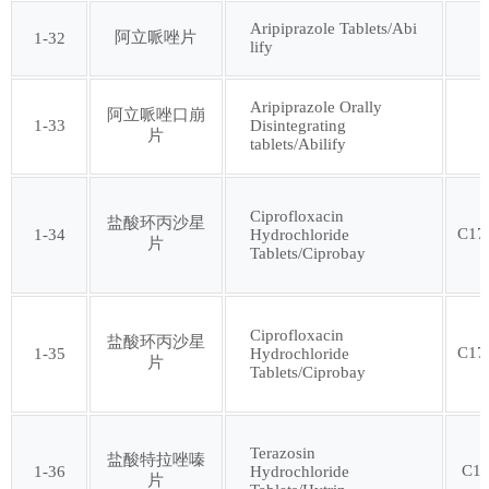
第一百零七批
Aripiprazole Tablets/Abi
阿立哌唑片
1-32
lify
Aripiprazole Orally
阿立哌唑口崩
1-33
Disintegrating
片
tablets/Abilify
Ciprofloxacin
盐酸环丙沙星
C17
1-34
Hydrochloride
片
Tablets/Ciprobay
Ciprofloxacin
盐酸环丙沙星
C17
1-35
Hydrochloride
片
Tablets/Ciprobay
Terazosin
盐酸特拉唑嗪
C1
1-36
Hydrochloride
片