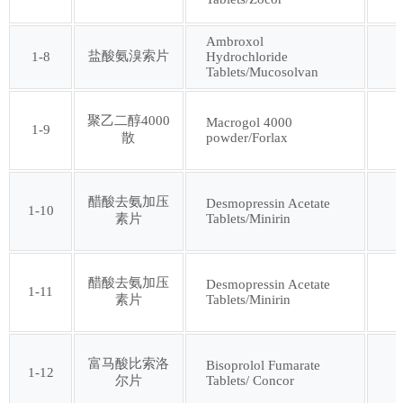
Ambroxol
第三十三批
第三十四批
盐酸氨溴索片
1-8
Hydrochloride
Tablets/Mucosolvan
第三十五批
第三十六批
聚乙二醇4000
Macrogol 4000
1-9
powder/Forlax
散
第三十七批
第三十八批
醋酸去氨加压
Desmopressin Acetate
第三十九批
第四十批
1-10
Tablets/Minirin
素片
第四十一批
第四十二批
醋酸去氨加压
Desmopressin Acetate
1-11
Tablets/Minirin
素片
第四十三批
第四十四批
富马酸比索洛
Bisoprolol Fumarate
第四十五批
第四十六批
1-12
Tablets/ Concor
尔片