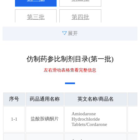
第三批
第四批
展开
第五批
第六批
第七批
第八批
仿制药参比制剂目录(
第一批
)
左右滑动表格查看完整信息
第九批
第十批
第十一批
第十二批
序号
药品通用名称
英文名称/商品名
第十三批
第十四批
Amiodarone
盐酸胺碘酮片
1-1
Hydrochloride
Tablets/Cordarone
第十五批
第十六批