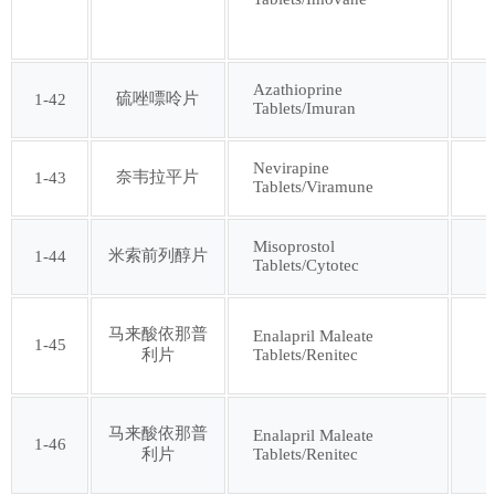
Azathioprine
硫唑嘌呤片
1-42
Tablets/Imuran
Nevirapine
奈韦拉平片
1-43
Tablets/Viramune
Misoprostol
米索前列醇片
1-44
Tablets/Cytotec
马来酸依那普
Enalapril Maleate
1-45
Tablets/Renitec
利片
马来酸依那普
Enalapril Maleate
1-46
Tablets/Renitec
利片