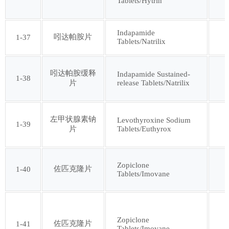
Tablets/Hytrin
Indapamide
吲达帕胺片
1-37
Tablets/Natrilix
吲达帕胺缓释
Indapamide Sustained-
1-38
release Tablets/Natrilix
片
左甲状腺素钠
Levothyroxine Sodium
1-39
Tablets/Euthyrox
片
Zopiclone
佐匹克隆片
1-40
Tablets/Imovane
Zopiclone
佐匹克隆片
1-41
Tablets/Imovane