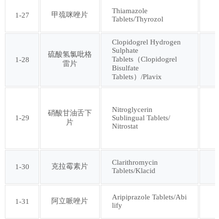
Thiamazole
甲巯咪唑片
1-27
Tablets/Thyrozol
第九十三批
第九十四批
Clopidogrel Hydrogen
Sulphate
第九十五批
第九十六批
硫酸氢氯吡格
Tablets（Clopidogrel
1-28
雷片
Bisulfate
Tablets）/Plavix
第九十七批
第九十八批
Nitroglycerin
第九十九批
第一百批
硝酸甘油舌下
1-29
Sublingual Tablets/
片
Nitrostat
第一百零一批
第一百零二批
Clarithromycin
克拉霉素片
1-30
Tablets/Klacid
第一百零三批
第一百零四批
Aripiprazole Tablets/Abi
第一百零五批
第一百零六批
阿立哌唑片
1-31
lify