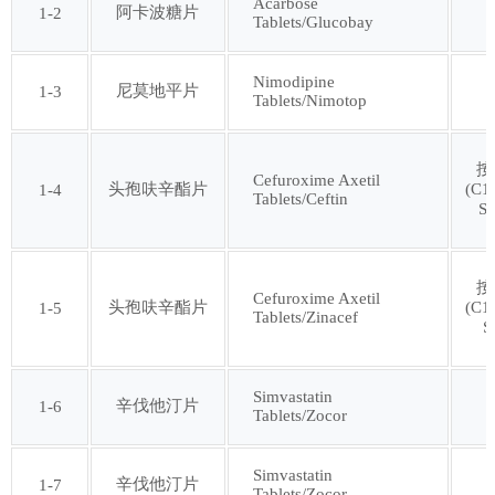
Acarbose
阿卡波糖片
1-2
Tablets/Glucobay
第十七批
第十八批
Nimodipine
第十九批
第二十批
尼莫地平片
1-3
Tablets/Nimotop
第二十一批
第二十二批
按
Cefuroxime Axetil
头孢呋辛酯片
(C1
1-4
Tablets/Ceftin
S
第二十三批
第二十四批
按
第二十五批
第二十六批
Cefuroxime Axetil
头孢呋辛酯片
(C1
1-5
Tablets/Zinacef
S
第二十七批
第二十八批
Simvastatin
辛伐他汀片
1-6
Tablets/Zocor
第二十九批
第三十批
Simvastatin
辛伐他汀片
1-7
第三十一批
第三十二批
Tablets/Zocor