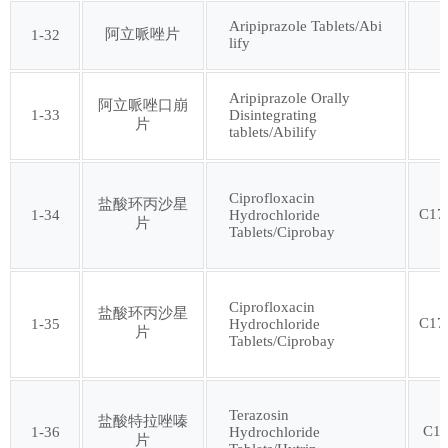
第一百零七批
Aripiprazole Tablets/Abi
阿立哌唑片
1-32
lify
Aripiprazole Orally
阿立哌唑口崩
1-33
Disintegrating
片
tablets/Abilify
Ciprofloxacin
盐酸环丙沙星
C17
1-34
Hydrochloride
片
Tablets/Ciprobay
Ciprofloxacin
盐酸环丙沙星
C17
1-35
Hydrochloride
片
Tablets/Ciprobay
Terazosin
盐酸特拉唑嗪
C1
1-36
Hydrochloride
片