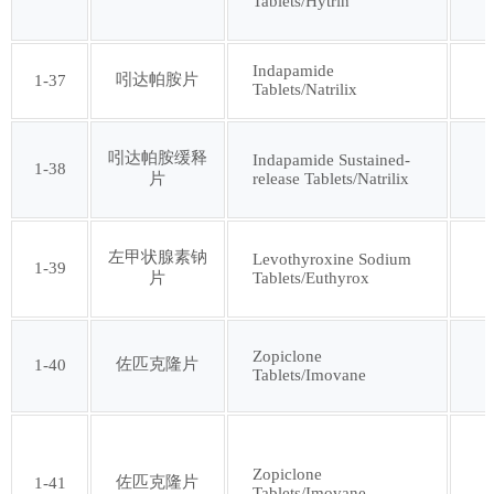
Tablets/Hytrin
Indapamide
吲达帕胺片
1-37
Tablets/Natrilix
吲达帕胺缓释
Indapamide Sustained-
1-38
release Tablets/Natrilix
片
左甲状腺素钠
Levothyroxine Sodium
1-39
Tablets/Euthyrox
片
Zopiclone
佐匹克隆片
1-40
Tablets/Imovane
Zopiclone
佐匹克隆片
1-41
Tablets/Imovane