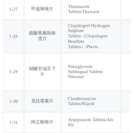
Thiamazole
甲巯咪唑片
1-27
Tablets/Thyrozol
第九十三批
第九十四批
Clopidogrel Hydrogen
Sulphate
第九十五批
第九十六批
硫酸氢氯吡格
Tablets（Clopidogrel
1-28
雷片
Bisulfate
Tablets）/Plavix
第九十七批
第九十八批
Nitroglycerin
第九十九批
第一百批
硝酸甘油舌下
1-29
Sublingual Tablets/
片
Nitrostat
第一百零一批
第一百零二批
Clarithromycin
克拉霉素片
1-30
Tablets/Klacid
第一百零三批
第一百零四批
Aripiprazole Tablets/Abi
第一百零五批
第一百零六批
阿立哌唑片
1-31
lify