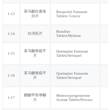
第四十七批
第四十八批
富马酸比索洛
Bisoprolol Fumarate
1-13
Tablets/ Concor
尔片
第四十九批
第五十批
Busulfan
白消安片
1-14
第五十一批
第五十二批
Tablets/Myleran
第五十三批
第五十四批
富马酸喹硫平
Quetiapine Fumarate
1-15
Tablets/Seroquel
片
第五十五批
第五十六批
富马酸喹硫平
Quetiapine Fumarate
1-16
Tablets/Seroquel
片
第五十七批
第五十八批
第五十九批
第六十批
醋酸甲羟孕酮
Medroxyprogesterone
1-17
Acetate Tablets/Provera
片
第六十一批
第六十二批