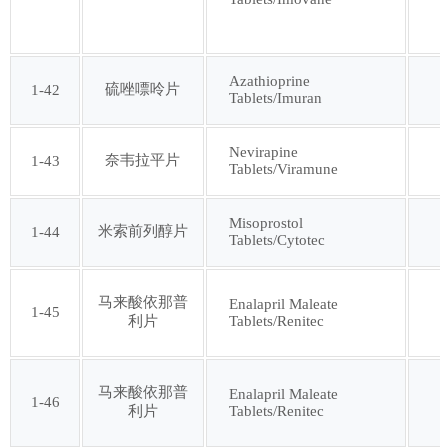
Azathioprine
硫唑嘌呤片
1-42
Tablets/Imuran
Nevirapine
奈韦拉平片
1-43
Tablets/Viramune
Misoprostol
米索前列醇片
1-44
Tablets/Cytotec
马来酸依那普
Enalapril Maleate
1-45
Tablets/Renitec
利片
马来酸依那普
Enalapril Maleate
1-46
Tablets/Renitec
利片