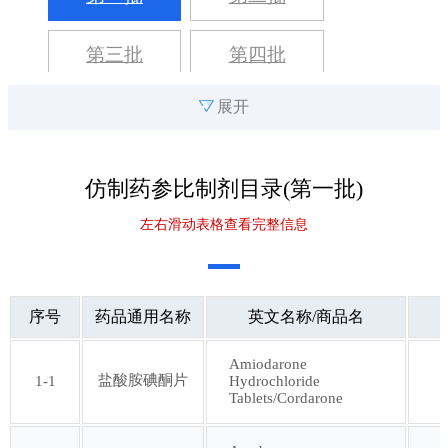
第三批
第四批
展开
第五批
第六批
第七批
第八批
仿制药参比制剂目录(
第一批
)
左右滑动表格查看完整信息
第九批
第十批
第十一批
第十二批
序号
药品通用名称
英文名称/商品名
第十三批
第十四批
Amiodarone
盐酸胺碘酮片
1-1
Hydrochloride
Tablets/Cordarone
第十五批
第十六批