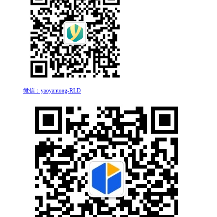
微信：yaoyantong-RLD