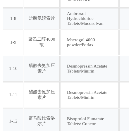
Ambroxol
第三十三批
第三十四批
盐酸氨溴索片
1-8
Hydrochloride
Tablets/Mucosolvan
第三十五批
第三十六批
聚乙二醇4000
Macrogol 4000
1-9
powder/Forlax
散
第三十七批
第三十八批
醋酸去氨加压
Desmopressin Acetate
第三十九批
第四十批
1-10
Tablets/Minirin
素片
第四十一批
第四十二批
醋酸去氨加压
Desmopressin Acetate
1-11
Tablets/Minirin
素片
第四十三批
第四十四批
富马酸比索洛
Bisoprolol Fumarate
第四十五批
第四十六批
1-12
Tablets/ Concor
尔片