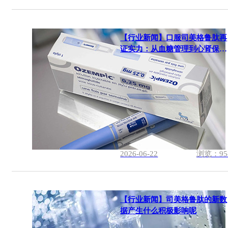
【行业新闻】口服司美格鲁肽再
证实力：从血糖管理到心肾保护
的进阶之路
2026-06-22
浏览：95
【行业新闻】司美格鲁肽的新数
据产生什么积极影响呢