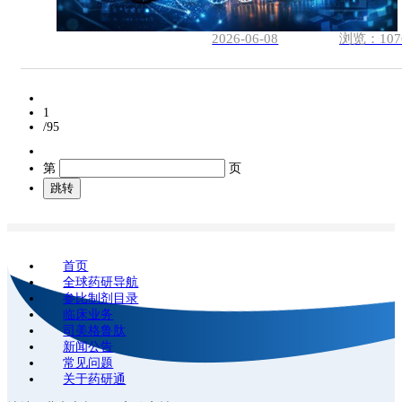
2026-06-08
浏览：107
1
/95
第
页
跳转
首页
全球药研导航
参比制剂目录
临床业务
司美格鲁肽
新闻公告
常见问题
关于药研通