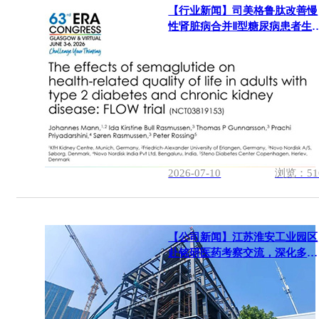
【行业新闻】司美格鲁肽改善慢
性肾脏病合并Ⅱ型糖尿病患者生
质量
2026-07-10
浏览：51
【公司新闻】江苏淮安工业园区
赴铭研医药考察交流，深化多肽
原料药项目对接