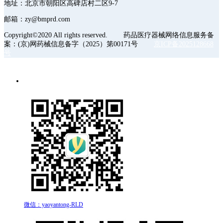
地址：北京市朝阳区高碑店村二区9-7
邮箱：zy@bmprd.com
Copyright©2020 All rights reserved. 药品医疗器械网络信息服务备
案：(京)网药械信息备字（2025）第00171号
京ICP备2025128668
号
微信：yaoyantong-RLD