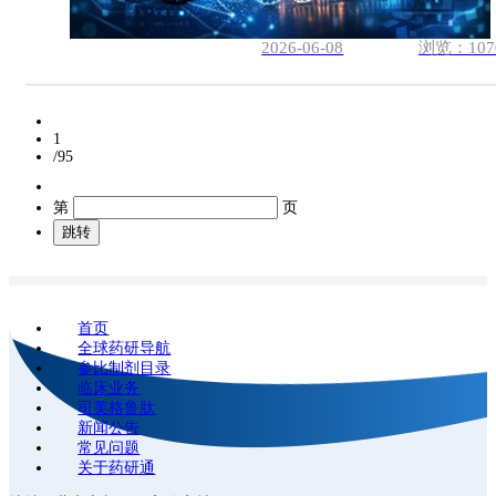
2026-06-08
浏览：107
1
/95
第
页
跳转
首页
全球药研导航
参比制剂目录
临床业务
司美格鲁肽
新闻公告
常见问题
关于药研通