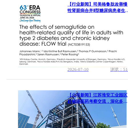
【行业新闻】司美格鲁肽改善慢
性肾脏病合并Ⅱ型糖尿病患者生
质量
2026-07-10
浏览：51
【公司新闻】江苏淮安工业园区
赴铭研医药考察交流，深化多肽
原料药项目对接