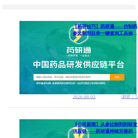
【药研技巧】药研通——仿制药
参比制剂目录一键查询工具操作
指南
2026-08-03
浏览：5
【公司新闻】从参比制剂到研发
供应链——药研通持续完善药物
研发服务体系