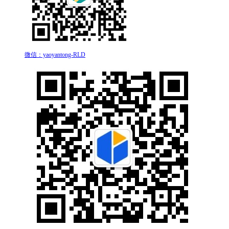
微信：yaoyantong-RLD