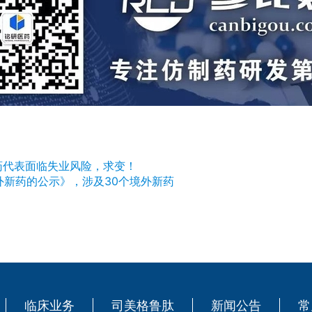
药代表面临失业风险，求变！
外新药的公示》，涉及30个境外新药
临床业务
司美格鲁肽
新闻公告
常