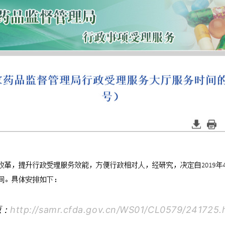
源：
http://samr.cfda.gov.cn/WS01/CL0579/241725.