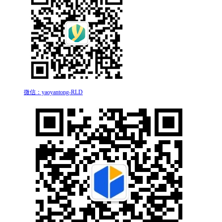
微信：yaoyantong-RLD