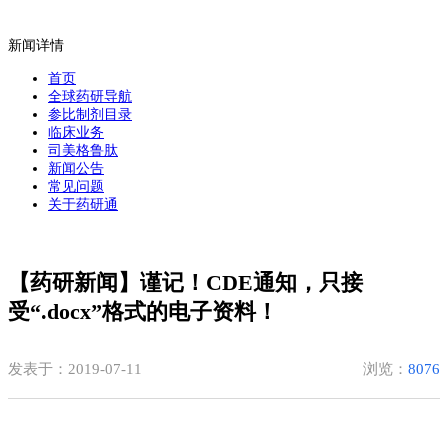
新闻详情
首页
全球药研导航
参比制剂目录
临床业务
司美格鲁肽
新闻公告
常见问题
关于药研通
【药研新闻】谨记！CDE通知，只接
受“.docx”格式的电子资料！
发表于：2019-07-11
浏览：
8076