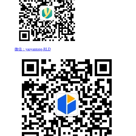
微信：yaoyantong-RLD