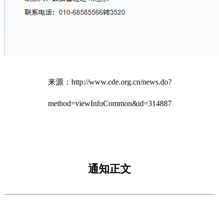
来源：http://www.cde.org.cn/news.do?
method=viewInfoCommon&id=314887
通知正文