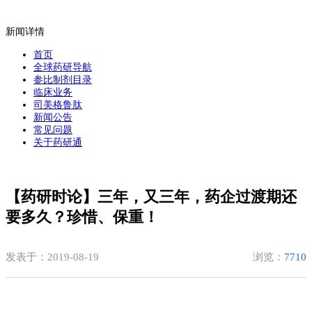
新闻详情
首页
全球药研导航
参比制剂目录
临床业务
司美格鲁肽
新闻公告
常见问题
关于药研通
【药研时论】三年，又三年，药企过渡期还
要多久？珍惜、保重！
发表于：2019-08-19
浏览：
7710