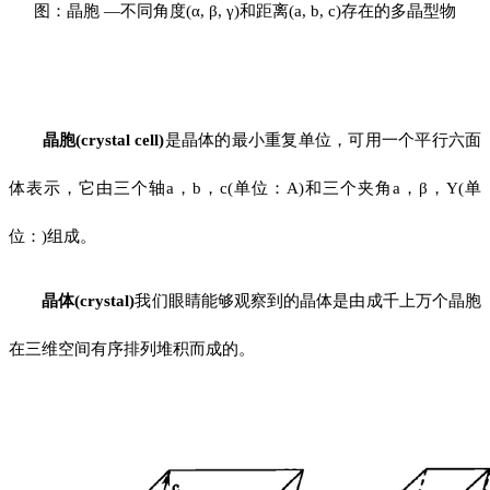
图：晶胞 —不同角度(α, β, γ)和距离(a, b, c)存在的多晶型物
晶胞(crystal cell)
是晶体的最小重复单位，可用一个平行六面
体表示，它由三个轴a，b，c(单位：A)和三个夹角a，β，Y(单
位：)组成。
晶体(crystal)
我们眼睛能够观察到的晶体是由成千上万个晶胞
在三维空间有序排列堆积而成的。