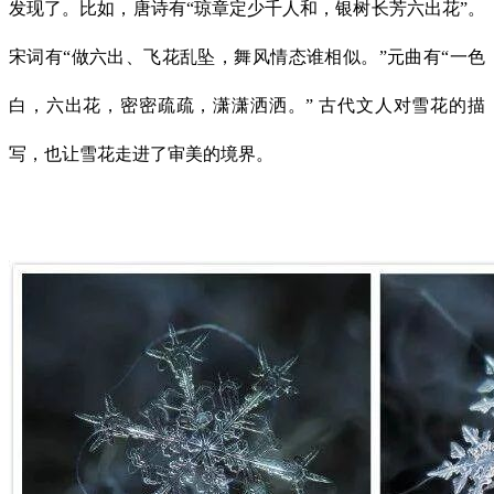
发现了。比如，唐诗有“琼章定少千人和，银树长芳六出花”。
宋词有“做六出、飞花乱坠，舞风情态谁相似。”元曲有“一色
白，六出花，密密疏疏，潇潇洒洒。” 古代文人对雪花的描
写，也让雪花走进了审美的境界。