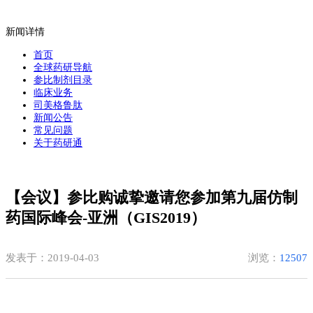
新闻详情
首页
全球药研导航
参比制剂目录
临床业务
司美格鲁肽
新闻公告
常见问题
关于药研通
【会议】参比购诚挚邀请您参加第九届仿制
药国际峰会-亚洲（GIS2019）
发表于：2019-04-03
浏览：
12507