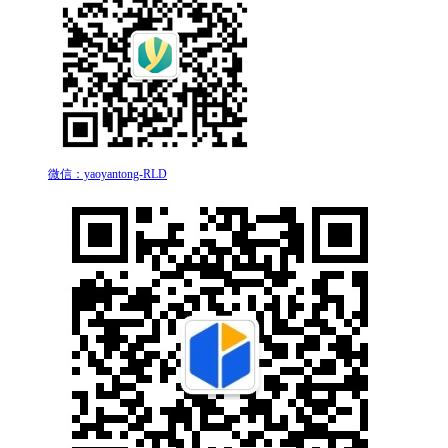
微信：yaoyantong-RLD