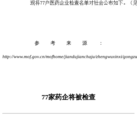
参考来源：
http://www.mof.gov.cn/mofhome/jiandujianchaju/zhengwuxinxi/gong
77家药企将被检查