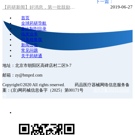
下一篇：
2019-06-27
【药研新闻】好消息，第一批鼓励仿制药品目录建议清单公示！涉及34个品种！
首页
全球药研导航
参比制剂目录
临床业务
司美格鲁肽
新闻公告
常见问题
关于药研通
地址：北京市朝阳区高碑店村二区9-7
邮箱：zy@bmprd.com
Copyright©2020 All rights reserved. 药品医疗器械网络信息服务备
案：(京)网药械信息备字（2025）第00171号
京ICP备2025128668
号