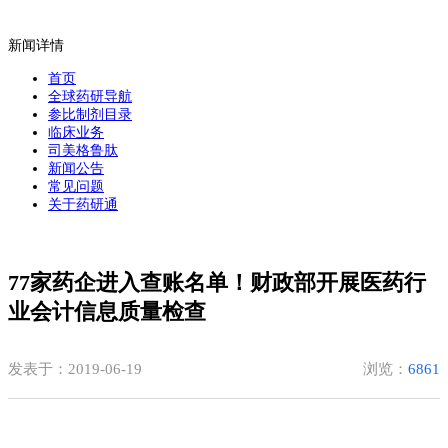
新闻详情
首页
全球药研导航
参比制剂目录
临床业务
司美格鲁肽
新闻公告
常见问题
关于药研通
77家药企进入查账名单！财政部开展医药行
业会计信息质量检查
发表于：2019-06-19
浏览：
6861