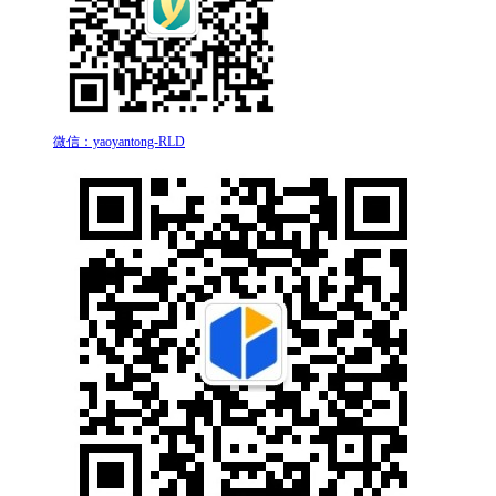
微信：yaoyantong-RLD