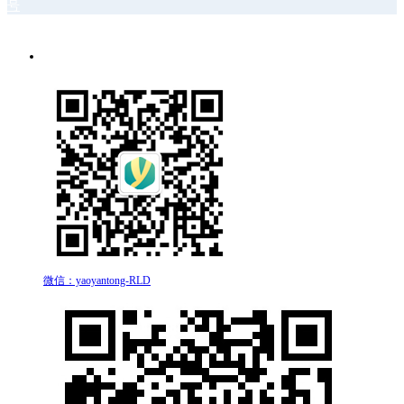
号
微信：yaoyantong-RLD