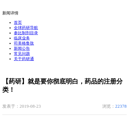
新闻详情
首页
全球药研导航
参比制剂目录
临床业务
司美格鲁肽
新闻公告
常见问题
关于药研通
【药研】就是要你彻底明白，药品的注册分
类！
发表于：2019-08-23
浏览：
22378