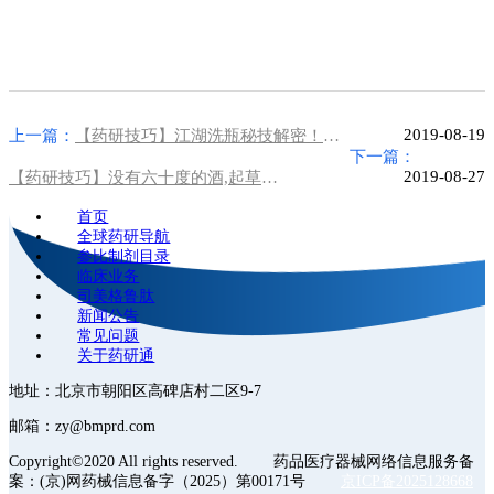
2019-08-19
上一篇：
【药研技巧】江湖洗瓶秘技解密！人在江湖飘，哪能不挨刀，瓶子洗不好，天天都挨“叨”！
下一篇：
2019-08-27
【药研技巧】没有六十度的酒,起草《质量标准》的技巧,说不出口！
首页
全球药研导航
参比制剂目录
临床业务
司美格鲁肽
新闻公告
常见问题
关于药研通
地址：北京市朝阳区高碑店村二区9-7
邮箱：zy@bmprd.com
Copyright©2020 All rights reserved. 药品医疗器械网络信息服务备
案：(京)网药械信息备字（2025）第00171号
京ICP备2025128668