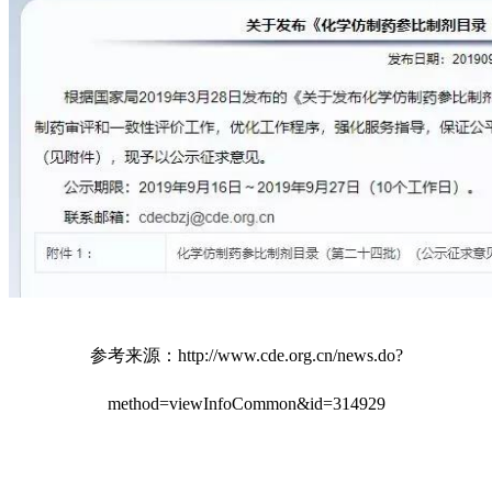
参考来源：http://www.cde.org.cn/news.do?
method=viewInfoCommon&id=314929