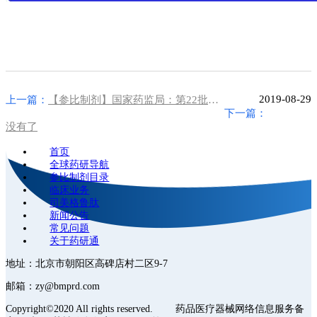
2019-08-29
上一篇：
【参比制剂】国家药监局：第22批参比制剂目录正式公布！片剂154个、胶囊53个、注射液239个！
下一篇：
没有了
首页
全球药研导航
参比制剂目录
临床业务
司美格鲁肽
新闻公告
常见问题
关于药研通
地址：北京市朝阳区高碑店村二区9-7
邮箱：zy@bmprd.com
Copyright©2020 All rights reserved. 药品医疗器械网络信息服务备