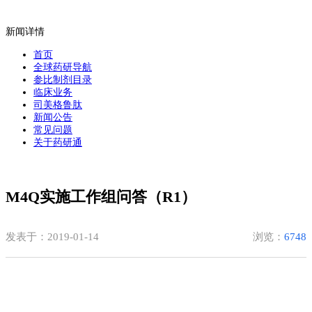
新闻详情
首页
全球药研导航
参比制剂目录
临床业务
司美格鲁肽
新闻公告
常见问题
关于药研通
M4Q实施工作组问答（R1）
发表于：2019-01-14
浏览：
6748