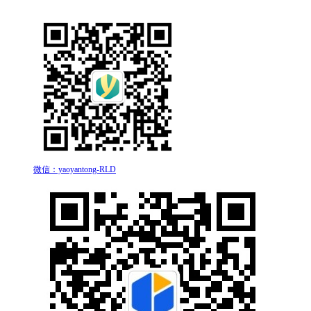
微信：yaoyantong-RLD