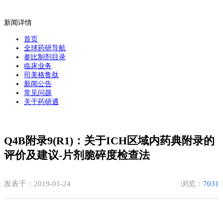
新闻详情
首页
全球药研导航
参比制剂目录
临床业务
司美格鲁肽
新闻公告
常见问题
关于药研通
Q4B附录9(R1)：关于ICH区域内药典附录的
评价及建议-片剂脆碎度检查法
发表于：2019-01-24
浏览：
7031