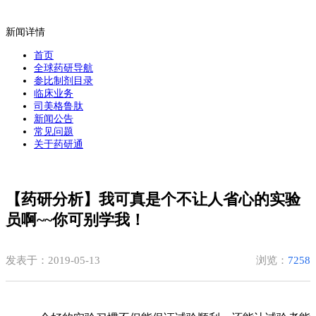
新闻详情
首页
全球药研导航
参比制剂目录
临床业务
司美格鲁肽
新闻公告
常见问题
关于药研通
【药研分析】我可真是个不让人省心的实验
员啊~~你可别学我！
发表于：2019-05-13
浏览：
7258