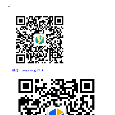
微信：yaoyantong-RLD