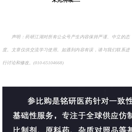
未完,待续......
声明：药研江湖对所有公众号产生内容保持严谨、中立的态
度。文章仅供交流学习使用。如遇到内容有误，请与我们联系进
行讨论和修改。(010-65104668)