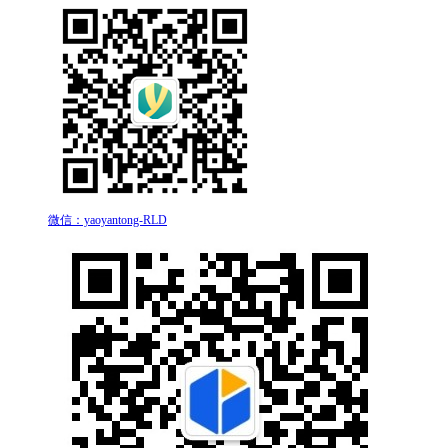
微信：yaoyantong-RLD